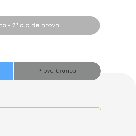
ca
- 2º dia de prova
Prova branca