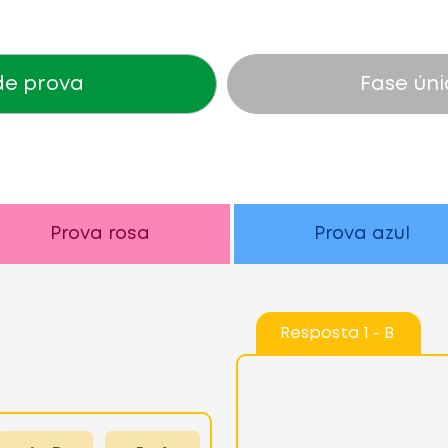
 de prova
Fase úni
Prova rosa
Prova azul
Resposta 1 - B