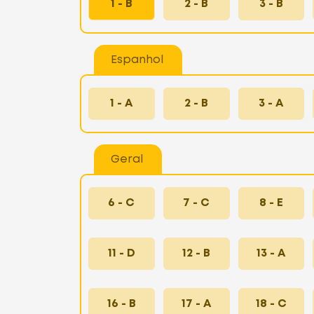
1 - B
2 - B
3 - B
Espanhol
1 - A
2 - B
3 - A
Geral
6 - C
7 - C
8 - E
11 - D
12 - B
13 - A
16 - B
17 - A
18 - C