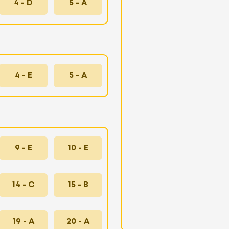
4 - D
5 - A
4 - E
5 - A
9 - E
10 - E
14 - C
15 - B
19 - A
20 - A