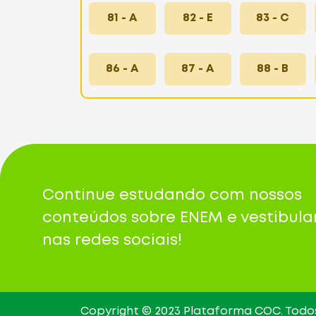
81 - A
82 - E
83 - C
86 - A
87 - A
88 - B
Continue estudando com nossos
conteúdos sobre ENEM e vestibula
nas redes sociais!
Copyright © 2023 Plataforma COC. Todos