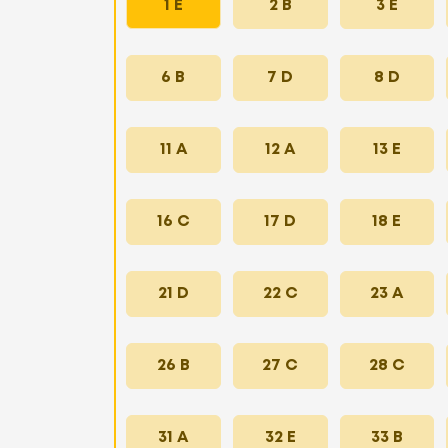
1 E
2 B
3 E
6 B
7 D
8 D
11 A
12 A
13 E
16 C
17 D
18 E
21 D
22 C
23 A
26 B
27 C
28 C
31 A
32 E
33 B