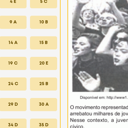
4 E
5 C
9 A
10 B
14 A
15 B
19 C
20 E
24 C
25 B
29 D
30 A
34 D
35 D