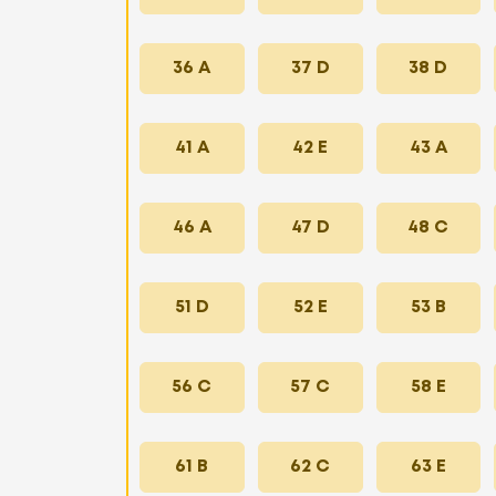
36 A
37 D
38 D
41 A
42 E
43 A
46 A
47 D
48 C
51 D
52 E
53 B
56 C
57 C
58 E
61 B
62 C
63 E