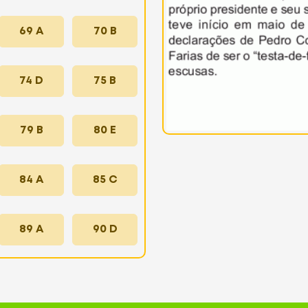
69 A
70 B
74 D
75 B
79 B
80 E
84 A
85 C
89 A
90 D