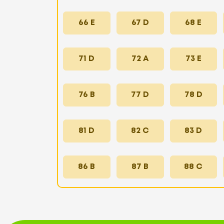
66 E
67 D
68 E
71 D
72 A
73 E
76 B
77 D
78 D
81 D
82 C
83 D
86 B
87 B
88 C