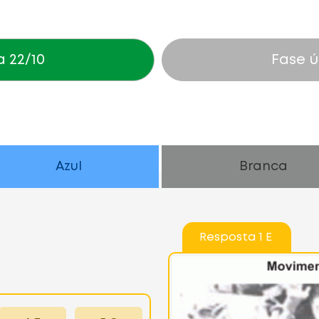
a 22/10
Fase ú
Azul
Branca
Resposta 1 E