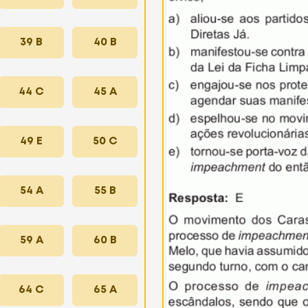
39 B
40 B
44 C
45 A
49 E
50 C
54 A
55 B
59 A
60 B
64 C
65 A