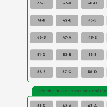
36-E
37-B
38-D
41-B
42-E
43-E
46-B
47-A
48-E
51-D
52-B
53-E
56-E
57-C
58-D
Ciências da Natureza, Matemática
61-D
62-A
63-A