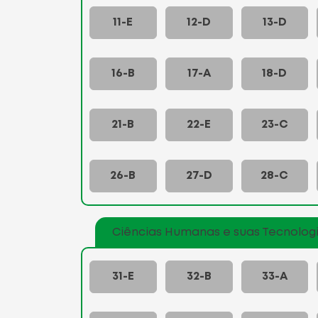
11-E
12-D
13-D
16-B
17-A
18-D
21-B
22-E
23-C
26-B
27-D
28-C
Ciências Humanas e suas Tecnolog
31-E
32-B
33-A