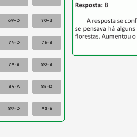
69-D
70-B
74-D
75-B
79-B
80-B
84-A
85-D
89-D
90-E