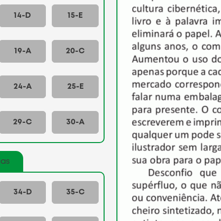
14-D
15-E
19-A
20-C
24-A
25-E
29-C
30-A
ias
34-D
35-C