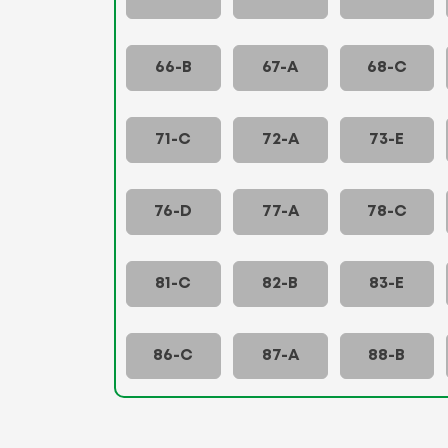
66-B
67-A
68-C
71-C
72-A
73-E
76-D
77-A
78-C
81-C
82-B
83-E
86-C
87-A
88-B