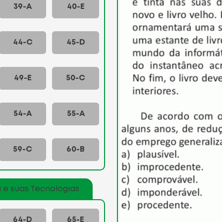
39-A
40-E
44-C
45-D
49-E
50-C
54-A
55-A
59-C
60-B
 e suas Tecnologias
64-D
65-E