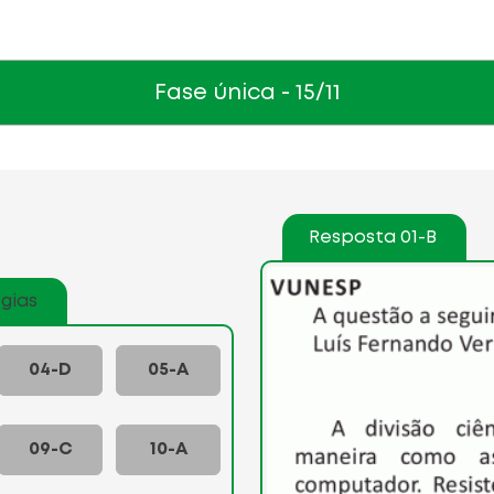
Fase única
- 15/11
Resposta 01-B
gias
04-D
05-A
09-C
10-A