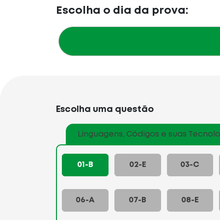
Escolha o dia da prova:
Escolha uma questão
Linguagens, Códigos e suas Tecnolo
01-B
02-E
03-C
06-A
07-B
08-E